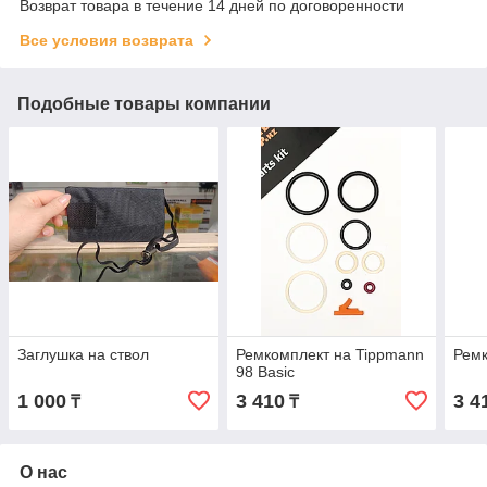
Возврат товара в течение 14 дней по договоренности
Все условия возврата
Подобные товары компании
Заглушка на ствол
Ремкомплект на Tippmann
Ремк
98 Basic
1 000
3 410
3 4
₸
₸
О нас