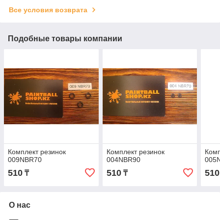
Все условия возврата
Подобные товары компании
Комплект резинок
Комплект резинок
Комп
009NBR70
004NBR90
005
510
510
510
₸
₸
О нас