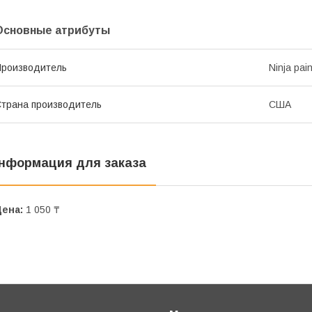
Основные атрибуты
роизводитель
Ninja pain
трана производитель
США
нформация для заказа
Цена:
1 050 ₸