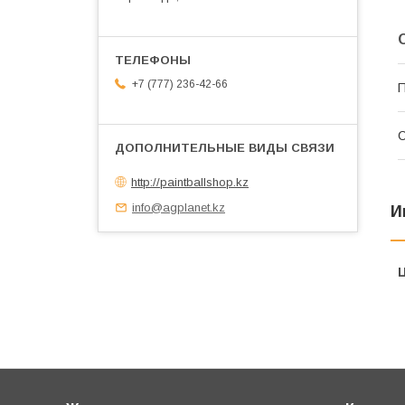
+7 (777) 236-42-66
П
С
http://paintballshop.kz
info@agplanet.kz
И