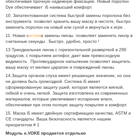
обеспечивая прочную надежную фиксацию. Новый поролон
Dye обеспечивает i5 наивысший комфорт.
10. Запатентованная система быстрой замены поролона без
инструмента позволит хранить вашу маску в чистоте, быстро
заменить поролон на новый или сухой и вернуться к игре .
11. Новая с
истем
а замены линзы позволяет заменить линзу в
считанные секунды . Быстро, удобно, просто !
13.Триодиальная линза с горизонтальной разверткой в 290
градусов, с покрытием антифог, дает вам превосходную
видимость . Противоударное напыление позволяет защитить
вашу маску от мелких царапин и повреждений линзы.
14.Защита органов слуха имеет решающее значение, но она
не должна быть громоздкой. Система i5 имеет
сформированную защиту ушей, которая является мягкой,
гибкой и очень легкой. Защита изготовлена из современных
материалов, которые увеличивают испарение влаги,
обеспечивая при этом полную защиту покрытия и комфорт.
15. Маска i5 имеет двойную сертификацию качества, ASTM и
CE стандарты. Ваша безопасность является нашим
приоритетом # 1
Модуль e.VOKE продается отдельно