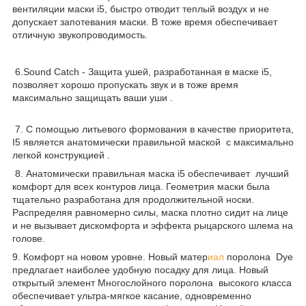
вентиляции маски i5, быстро отводит теплый воздух и не
допускает запотевания маски. В тоже время обеспечивает
отличную звукопроводимость.
6.Sound Catch - Защита ушей, разработанная в маске i5,
позволяет хорошо пропускать звук и в тоже время
максимально защищать ваши уши .
7. С помощью литьевого формования в качестве приоритета,
I5 является анатомически правильной маской
с максимально
легкой конструкцией .
8. Анатомически правильная маска i5 обеспечивает
лучший
комфорт для всех контуров лица. Геометрия маски была
тщательно разработана для продолжительной носки.
Распределяя равномерно силы, маска плотно сидит на лице
и не вызывает дискомфорта и эффекта рыцарского шлема на
голове.
9. Комфорт на новом уровне. Новый матер
иал
поролона Dye
предлагает наиболее удобную посадку для лица. Новый
открытый элемент Многослойного поролона высокого класса
обеспечивает ультра-мягкое касание, одновременно