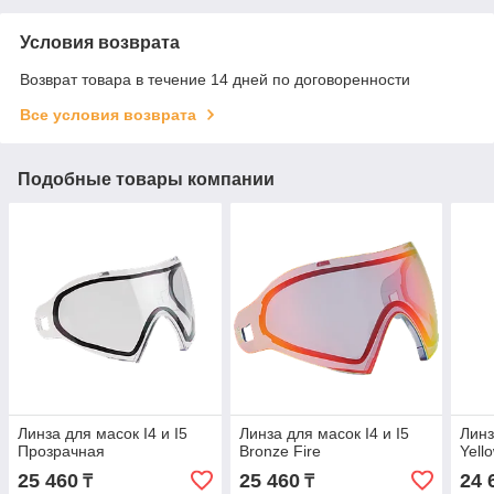
Условия возврата
Возврат товара в течение 14 дней по договоренности
Все условия возврата
Подобные товары компании
Линза для масок I4 и I5
Линза для масок I4 и I5
Линз
Прозрачная
Bronze Fire
Yell
25 460
25 460
24 
₸
₸