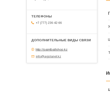
+7 (777) 236-42-66
У
Ц
http://paintballshop.kz
Т
info@agplanet.kz
И