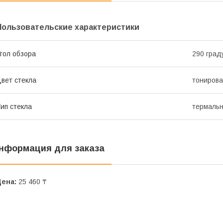
Пользовательские характеристики
гол обзора
290 град
вет стекла
тониров
ип стекла
термаль
нформация для заказа
Цена:
25 460 ₸