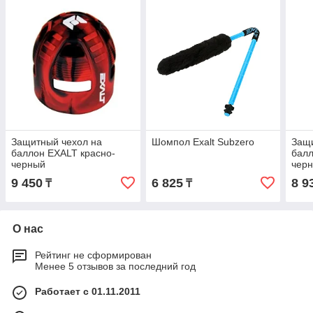
Защитный чехол на
Шомпол Exalt Subzero
Защи
баллон EXALT красно-
балл
черный
чер
9 450
6 825
8 9
₸
₸
О нас
Рейтинг не сформирован
Менее 5 отзывов за последний год
Работает с 01.11.2011