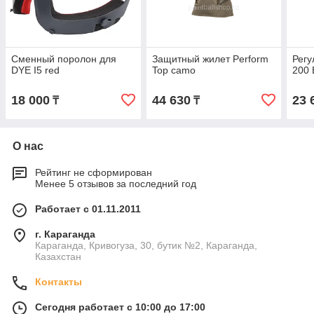
Сменный поролон для
Защитный жилет Perform
Регу
DYE I5 red
Top camo
200
18 000
44 630
23 
₸
₸
О нас
Рейтинг не сформирован
Менее 5 отзывов за последний год
Работает с 01.11.2011
г. Караганда
Караганда, Кривогуза, 30, бутик №2, Караганда,
Казахстан
Контакты
Сегодня работает с 10:00 до 17:00