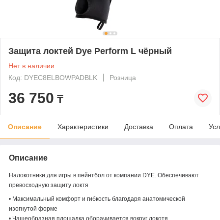
Защита локтей Dye Perform L чёрный
Нет в наличии
Код: DYEC8ELBOWPADBLK
Розница
36 750
₸
Описание
Характеристики
Доставка
Оплата
Усл
Описание
Налокотники для игры в пейнтбол от компании DYE. Обеспечивают
превосходную защиту локтя
• Максимальный комфорт и гибкость благодаря анатомической
изогнутой форме
• Чашеобразная площадка оборачивается вокруг локотя