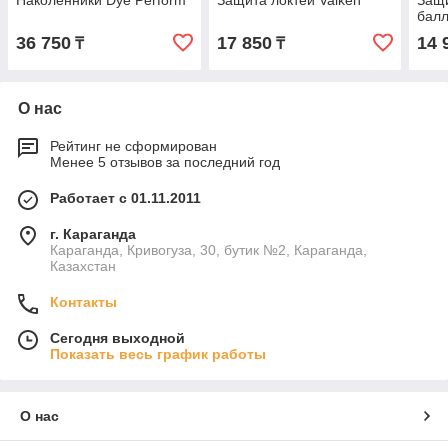
Наколенники Dye Perform
Защита локтей Valken
Защи
балл
36 750
17 850
14 
₸
₸
О нас
Рейтинг не сформирован
Менее 5 отзывов за последний год
Работает с 01.11.2011
г. Караганда
Караганда, Кривогуза, 30, бутик №2, Караганда,
Казахстан
Контакты
Сегодня выходной
Показать весь график работы
О нас