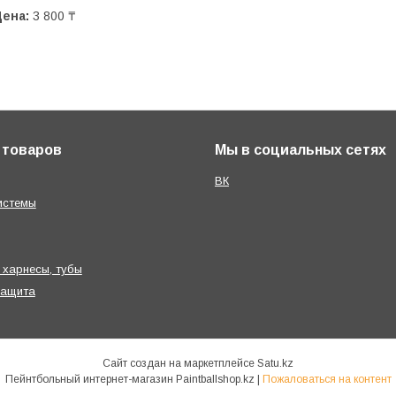
Цена:
3 800 ₸
 товаров
Мы в социальных сетях
ВК
истемы
 харнесы, тубы
защита
Сайт создан на маркетплейсе
Satu.kz
Пейнтбольный интернет-магазин Paintballshop.kz |
Пожаловаться на контент