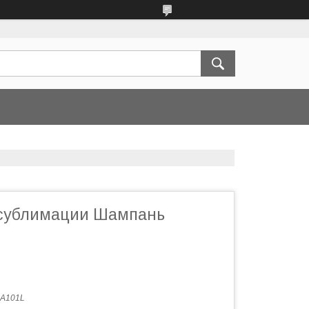
 сублимации Шампань
A101L