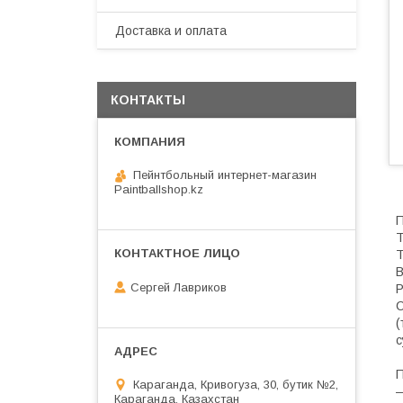
Доставка и оплата
КОНТАКТЫ
Пейнтбольный интернет-магазин
Paintballshop.kz
П
Т
Т
В
Сергей Лавриков
Р
С
(
с
П
Караганда, Кривогуза, 30, бутик №2,
Караганда, Казахстан