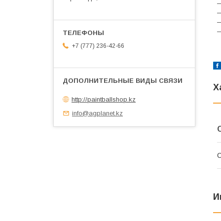
―
―
―
―
+7 (777) 236-42-66
Х
http://paintballshop.kz
info@agplanet.kz
С
И