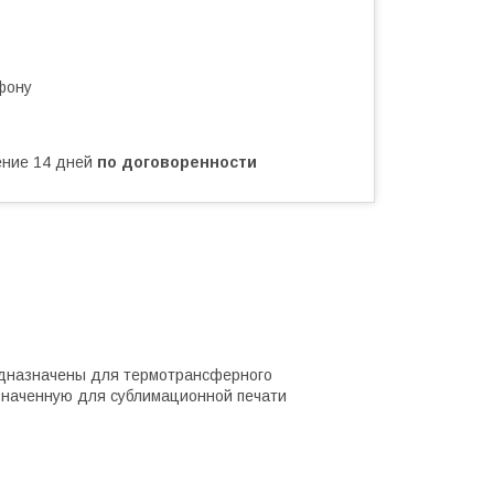
фону
чение 14 дней
по договоренности
едназначены для термотрансферного
азначенную для сублимационной печати