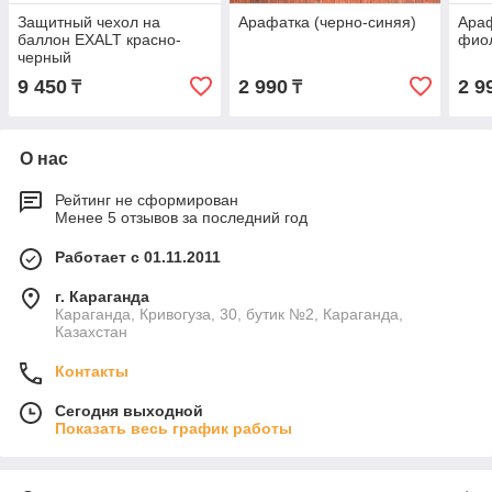
Защитный чехол на
Арафатка (черно-синяя)
Араф
баллон EXALT красно-
фио
черный
9 450
2 990
2 9
₸
₸
О нас
Рейтинг не сформирован
Менее 5 отзывов за последний год
Работает с 01.11.2011
г. Караганда
Караганда, Кривогуза, 30, бутик №2, Караганда,
Казахстан
Контакты
Сегодня выходной
Показать весь график работы