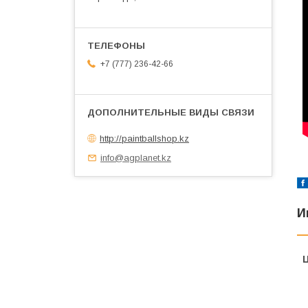
+7 (777) 236-42-66
http://paintballshop.kz
info@agplanet.kz
И