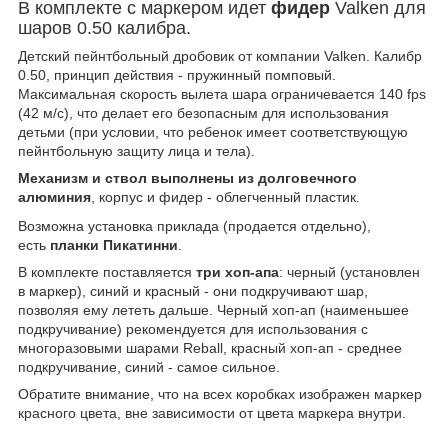
В комплекте с маркером идет
фидер
Valken для
шаров 0.50 калибра.
Детский пейнтбольный дробовик от компании Valken. Калибр
0.50, принцип действия - пружинный помповый.
Максимальная скорость вылета шара ограничевается 140 fps
(42 м/с), что делает его безопасным для использования
детьми (при условии, что ребенок имеет соответствующую
пейнтбольную защиту лица и тела).
Механизм и ствол выполнены из долговечного
алюминия
, корпус и фидер - облегченный пластик.
Возможна установка приклада (продается отдельно),
есть
планки Пикатинни
.
В комплекте поставляется
три хоп-апа
: черный (установлен
в маркер), синий и красный - они подкручивают шар,
позволяя ему лететь дальше. Черный хоп-ап (наименьшее
подкручивание) рекомендуется для использования с
многоразовыми шарами Reball, красный хоп-ап - среднее
подкручивание, синий - самое сильное.
Обратите внимание, что на всех коробках изображен маркер
красного цвета, вне зависимости от цвета маркера внутри.