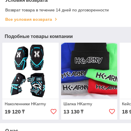
Условия возврата
Возврат товара в течение 14 дней по договоренности
Все условия возврата
Подобные товары компании
Наколенники HKarmy
Шапка HKarmy
Кейс
19 120
13 130
18 
₸
₸
О нас