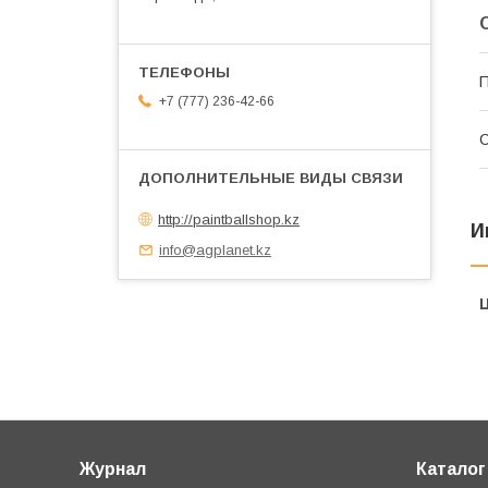
П
+7 (777) 236-42-66
С
http://paintballshop.kz
И
info@agplanet.kz
Журнал
Каталог