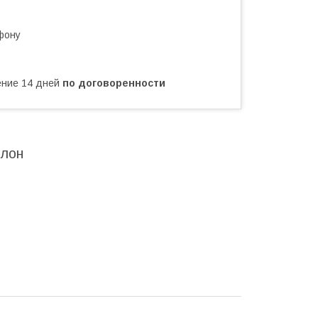
фону
чение 14 дней
по договоренности
ллон