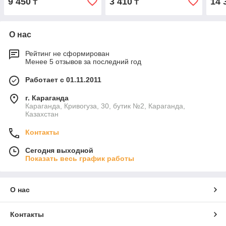
9 450
3 410
14 
₸
₸
О нас
Рейтинг не сформирован
Менее 5 отзывов за последний год
Работает с 01.11.2011
г. Караганда
Караганда, Кривогуза, 30, бутик №2, Караганда,
Казахстан
Контакты
Сегодня выходной
Показать весь график работы
О нас
Контакты