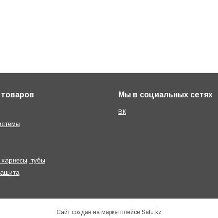
 товаров
Мы в социальных сетях
ВК
истемы
 харнесы, тубы
защита
Сайт создан на маркетплейсе
Satu.kz