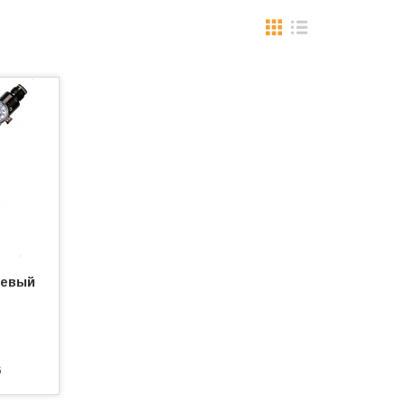
иевый
6